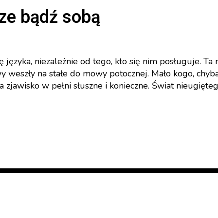
ze bądź sobą
ęzyka, niezależnie od tego, kto się nim posługuje. Ta 
wy weszły na stałe do mowy potocznej. Mało kogo, chyba
a zjawisko w pełni słuszne i konieczne. Świat nieugięte
Badając granice
15 czerwca 2025