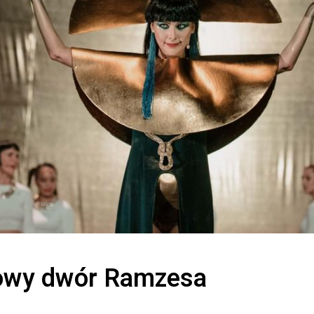
RECENZJE SPEKTAKLI
Badając granice
rowy dwór Ramzesa