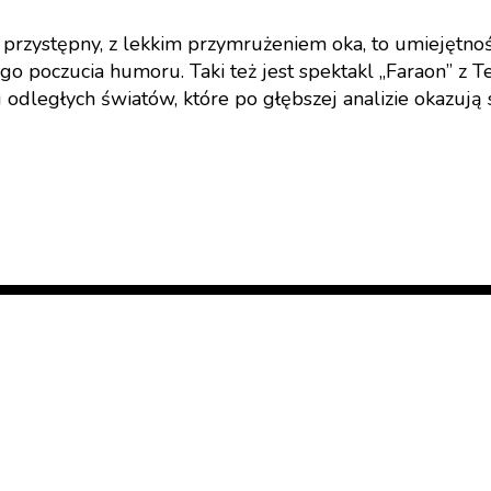
b przystępny, z lekkim przymrużeniem oka, to umiejętn
o poczucia humoru. Taki też jest spektakl „Faraon” z Te
odległych światów, które po głębszej analizie okazują si
Badając granice
15 czerwca 2025
A Woyzeck cały czas goni za god
7 maja 2025