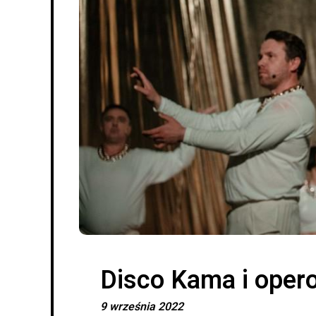
I
RECENZJE SPEKTAKLI
A ty jak masz na imię?
Disco Kama i ope
9 września 2022