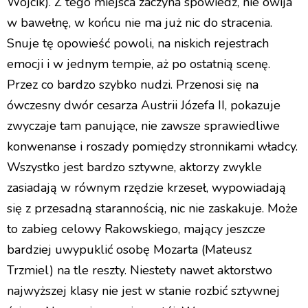
Wójcik). Z tego miejsca zaczyna spowiedź, nie owija
w bawełnę, w końcu nie ma już nic do stracenia.
Snuje tę opowieść powoli, na niskich rejestrach
emocji i w jednym tempie, aż po ostatnią scenę.
Przez co bardzo szybko nudzi. Przenosi się na
ówczesny dwór cesarza Austrii Józefa II, pokazuje
zwyczaje tam panujące, nie zawsze sprawiedliwe
konwenanse i roszady pomiędzy stronnikami władcy.
Wszystko jest bardzo sztywne, aktorzy zwykle
zasiadają w równym rzędzie krzeseł, wypowiadają
się z przesadną starannością, nic nie zaskakuje. Może
to zabieg celowy Rakowskiego, mający jeszcze
bardziej uwypuklić osobę Mozarta (Mateusz
Trzmiel) na tle reszty. Niestety nawet aktorstwo
najwyższej klasy nie jest w stanie rozbić sztywnej