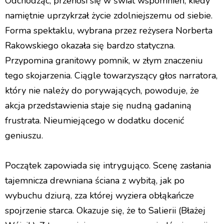
Odchodząc, przenosi się w świat wspomnień, kiedy
namiętnie uprzykrzał życie zdolniejszemu od siebie.
RECENZJE SPEKTAKLI
Forma spektaklu, wybrana przez reżysera Norberta
Rakowskiego okazała się bardzo statyczna.
Przypomina granitowy pomnik, w złym znaczeniu
tego skojarzenia. Ciągle towarzyszący głos narratora,
który nie należy do porywających, powoduje, że
akcja przedstawienia staje się nudną gadaniną
frustrata. Nieumiejącego w dodatku docenić
geniuszu.
Pomilczmy w zachwycie
Początek zapowiada się intrygująco. Scenę zasłania
tajemnicza drewniana ściana z wybitą, jak po
wybuchu dziurą, zza której wyziera obłąkańcze
spojrzenie starca. Okazuje się, że to Salierii (Błażej